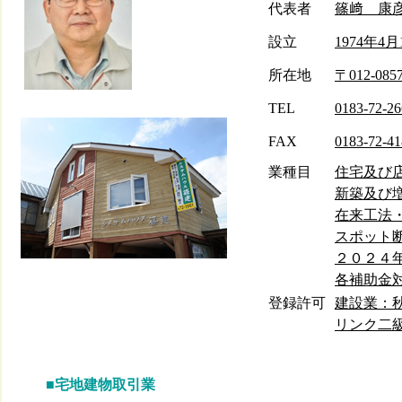
代表者
篠﨑 康
設立
1974年4月
所在地
〒012-0
TEL
0183-72-26
FAX
0183-72-41
業種目
住宅及び
新築及び
在来工法・
スポット
２０２４
各補助金対
登録許可
建設業：秋
リンク二級建
■宅地建物取引業