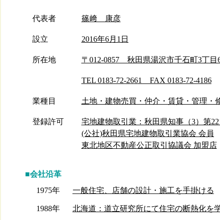
代表者
篠﨑 康彦
設立
2016年6月1日
所在地
〒012-0857 秋田県湯沢市千石町3丁目6
TEL 0183-72-2661 FAX 0183-72-4186
業種目
土地・建物売買・仲介・賃貸・管理・
登録許可
宅地建物取引業：秋田県知事（3）第22
(公社)秋田県宅地建物取引業協会 会員
東北地区不動産公正取引協議会 加盟店
■会社沿革
1975年
一般住宅、店舗の設計・施工を手掛ける
1988年
北海道：道立研究所にて住宅の断熱化を