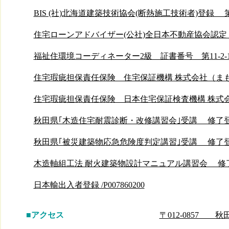
BIS (社)北海道建築技術協会
(断熱施工技術者)登録 第0
住宅ローンアドバイザー(公社)全日本不動産協会認定 修了
福祉住環境コーディネーター2級 証書番号 第11-2-10
住宅瑕疵担保責任保険 住宅保証機構 株式会社（ま
住宅瑕疵担保責任保険 日本住宅保証検査機構 株式会社
秋田県｢木造住宅耐震診断・改修講習会｣受講 修了登録番
秋田県｢被災建築物応急危険度判定講習｣受講 修了登録
木造軸組工法 耐火建築物設計マニュアル講習会 修了登録
日本輸出入者登録 /P007860200
■アクセス
〒012-0857 