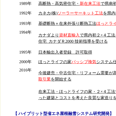
1989年
高断熱・高気密住宅・
新在来工法
で県南
1992年
カネカ(株)
ソーラーサーキット工法
を県内
1993年
基礎断熱＋在来外張り断熱工法
ほっとラ
1994年
カナダより
資材直輸入
で県内初２×４工法
住宅 カナダＲ2000 技術指導を受ける
1995年
日本輸出入者登録 許可取得
2000年
ほっとライフの家
パッシブ換気
システム
2016年
今後建売・中古住宅・リフォーム需要が
取引業
を開始する
在来工法・ほっとライフの家・２×４工法
った建築とコストを考えた良質な家造り
【 ハイブリット型省エネ屋根融雪システム研究開発】