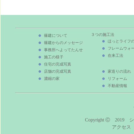
３つの施工法
篠建について
ほっとライフ
篠建からのメッセージ
フレームウォ
事務所へよってたんせ
在来工法
施工の様子
住宅の完成写真
店舗の完成写真
家造りの流れ
濃縮の家
リフォーム
不動産情報
Copyright Ⓒ 2019 
アクセス