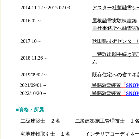
2014.11.12～2015.02.03
アスター社製融雪シ
2016.02～
屋根融雪実験棟建築
自社事務所へ融雪実
2017.10～
秋田県技術センター
「特許出願手続き完
2018.11.26～
ム
2019/09/02～
既存住宅への省エネ
2021/09/01～
屋根融雪装置
「
SNO
2022/10/20～
屋根融雪装置
「
SNO
■資格・所属
二級建築士 ２名
二級建築施工管理技士 １
宅地建物取引士 １名 インテリアコーディネー